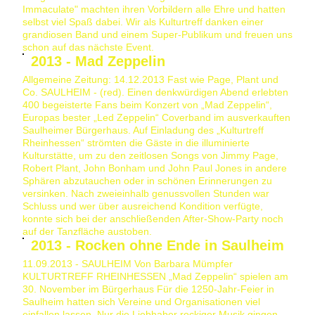
Immaculate" machten ihren Vorbildern alle Ehre und hatten
selbst viel Spaß dabei. Wir als Kulturtreff danken einer
grandiosen Band und einem Super-Publikum und freuen uns
schon auf das nächste Event.
2013 - Mad Zeppelin
Allgemeine Zeitung: 14.12.2013 Fast wie Page, Plant und
Co. SAULHEIM - (red). Einen denkwürdigen Abend erlebten
400 begeisterte Fans beim Konzert von „Mad Zeppelin“,
Europas bester „Led Zeppelin“ Coverband im ausverkauften
Saulheimer Bürgerhaus. Auf Einladung des „Kulturtreff
Rheinhessen“ strömten die Gäste in die illuminierte
Kulturstätte, um zu den zeitlosen Songs von Jimmy Page,
Robert Plant, John Bonham und John Paul Jones in andere
Sphären abzutauchen oder in schönen Erinnerungen zu
versinken. Nach zweieinhalb genussvollen Stunden war
Schluss und wer über ausreichend Kondition verfügte,
konnte sich bei der anschließenden After-Show-Party noch
auf der Tanzfläche austoben.
2013 - Rocken ohne Ende in Saulheim
11.09.2013 - SAULHEIM Von Barbara Mümpfer
KULTURTREFF RHEINHESSEN „Mad Zeppelin“ spielen am
30. November im Bürgerhaus Für die 1250-Jahr-Feier in
Saulheim hatten sich Vereine und Organisationen viel
einfallen lassen. Nur die Liebhaber rockiger Musik gingen