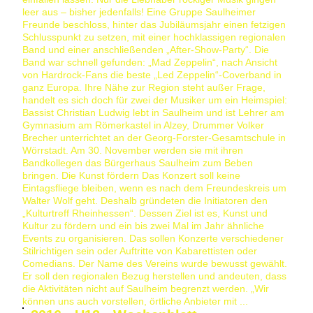
leer aus – bisher jedenfalls! Eine Gruppe Saulheimer
Freunde beschloss, hinter das Jubiläumsjahr einen fetzigen
Schlusspunkt zu setzen, mit einer hochklassigen regionalen
Band und einer anschließenden „After-Show-Party“. Die
Band war schnell gefunden: „Mad Zeppelin“, nach Ansicht
von Hardrock-Fans die beste „Led Zeppelin“-Coverband in
ganz Europa. Ihre Nähe zur Region steht außer Frage,
handelt es sich doch für zwei der Musiker um ein Heimspiel:
Bassist Christian Ludwig lebt in Saulheim und ist Lehrer am
Gymnasium am Römerkastel in Alzey, Drummer Volker
Brecher unterrichtet an der Georg-Forster-Gesamtschule in
Wörrstadt. Am 30. November werden sie mit ihren
Bandkollegen das Bürgerhaus Saulheim zum Beben
bringen. Die Kunst fördern Das Konzert soll keine
Eintagsfliege bleiben, wenn es nach dem Freundeskreis um
Walter Wolf geht. Deshalb gründeten die Initiatoren den
„Kulturtreff Rheinhessen“. Dessen Ziel ist es, Kunst und
Kultur zu fördern und ein bis zwei Mal im Jahr ähnliche
Events zu organisieren. Das sollen Konzerte verschiedener
Stilrichtigen sein oder Auftritte von Kabarettisten oder
Comedians. Der Name des Vereins wurde bewusst gewählt.
Er soll den regionalen Bezug herstellen und andeuten, dass
die Aktivitäten nicht auf Saulheim begrenzt werden. „Wir
können uns auch vorstellen, örtliche Anbieter mit ...