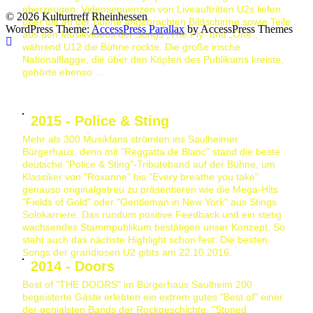
überzeugen. Videosequenzen von Liveauftritten U2s liefen
© 2026 Kulturtreff Rheinhessen
über die an der Bühne angebrachten Bildschirme sowie Teile
WordPress Theme:
AccessPress Parallax
by AccessPress Themes
aus den Musikvideos der Songs „The Fly“ und „One“,
während U12 die Bühne rockte. Die große irische
Nationalflagge, die über den Köpfen des Publikums kreiste,
gehörte ebenso ...
2015 - Police & Sting
Mehr als 300 Musikfans strömten ins Saulheimer
Bürgerhaus, denn mit "Reggatta de Blanc" stand die beste
deutsche "Police & Sting"-Tributeband auf der Bühne, um
Klassiker von "Roxanne" bis "Every breathe you take"
genauso originalgetreu zu präsentieren wie die Mega-Hits
"Fields of Gold" oder "Gentleman in New York" aus Stings
Solokarriere. Das rundum positive Feedback und ein stetig
wachsendes Stammpublikum bestätigen unser Konzept. So
steht auch das nächste Highlight schon fest: Die besten
Songs der grandiosen U2 gibts am 22.10.2016.
2014 - Doors
Best of "THE DOORS" im Bürgerhaus Saulheim 200
begeisterte Gäste erlebten ein extrem gutes "Best of" einer
der genialsten Bands der Rockgeschichte. "Stoned