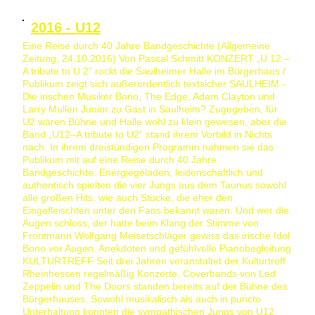
2016 - U12
Eine Reise durch 40 Jahre Bandgeschichte (Allgemeine
Zeitung, 24.10.2016) Von Pascal Schmitt KONZERT „U 12 –
A tribute to U 2“ rockt die Saulheimer Halle im Bürgerhaus /
Publikum zeigt sich außerordentlich textsicher SAULHEIM -
Die irischen Musiker Bono, The Edge, Adam Clayton und
Larry Mullen Junior zu Gast in Saulheim? Zugegeben, für
U2 wären Bühne und Halle wohl zu klein gewesen, aber die
Band „U12–A tribute to U2“ stand ihrem Vorbild in Nichts
nach. In ihrem dreistündigen Programm nahmen sie das
Publikum mit auf eine Reise durch 40 Jahre
Bandgeschichte. Energiegeladen, leidenschaftlich und
authentisch spielten die vier Jungs aus dem Taunus sowohl
alle großen Hits, wie auch Stücke, die eher den
Eingefleischten unter den Fans bekannt waren. Und wer die
Augen schloss, der hatte beim Klang der Stimme von
Frontmann Wolfgang Meisetschläger gewiss das irische Idol
Bono vor Augen. Anekdoten und gefühlvolle Pianobegleitung
KULTURTREFF Seit drei Jahren veranstaltet der Kulturtreff
Rheinhessen regelmäßig Konzerte. Coverbands von Led
Zeppelin und The Doors standen bereits auf der Bühne des
Bürgerhauses. Sowohl musikalisch als auch in puncto
Unterhaltung konnten die sympathischen Jungs von U12